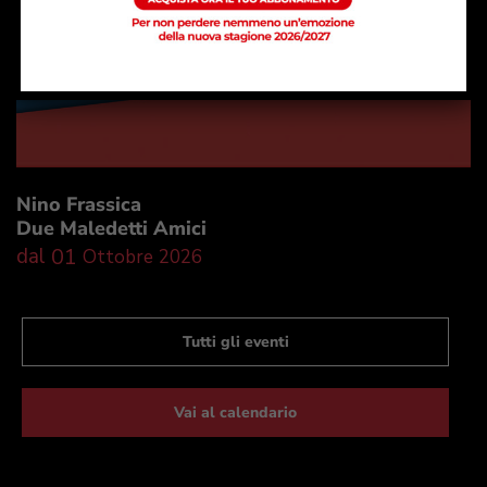
Nino Frassica
Due Maledetti Amici
01
Ottobre
2026
Tutti gli eventi
Vai al calendario