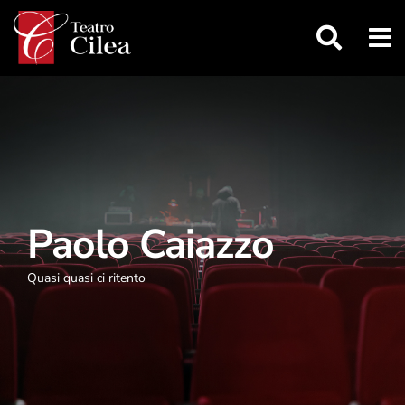
Salta
al
contenuto
Paolo Caiazzo
Quasi quasi ci ritento