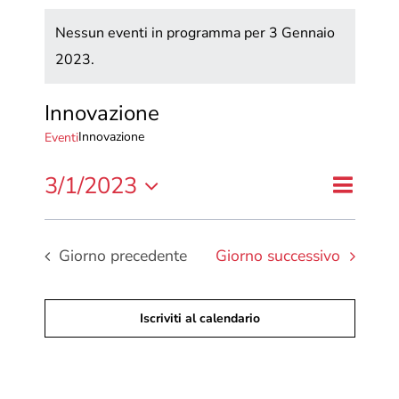
Nessun eventi in programma per 3 Gennaio
2023.
Innovazione
Innovazione
Eventi
Evento
3/1/2023
Eventi
Giorno
Cerca
Seleziona
Viste
Ricerca
la
Naviga
e
data.
Giorno precedente
Giorno successivo
viste
Navigaz
Iscriviti al calendario