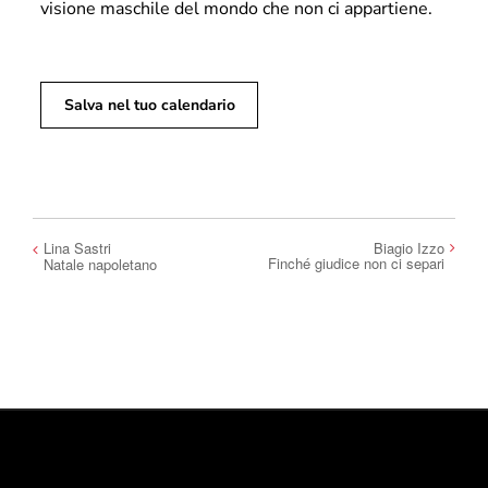
visione maschile del mondo che non ci appartiene.
Salva nel tuo calendario
Lina Sastri
Biagio Izzo
Finché giudice non ci separi
Natale napoletano