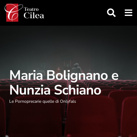
Salta
al
contenuto
Maria Bolignano e
Nunzia Schiano
Le Pornoprecarie quelle di Onlyfals