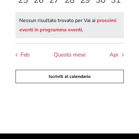
25
26
27
28
29
30
31
eventi,
eventi,
eventi,
eventi,
eventi,
eventi,
eventi,
Nessun risultato trovato per Vai ai
prossimi
eventi in programma eventi
.
Feb
Questo mese
Apr
Iscriviti al calendario