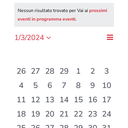
Nessun risultato trovato per Vai ai
prossimi
eventi in programma eventi
.
Evento
1/3/2024
Eventi
Mese
Cerca
Seleziona
Viste
Ricerca
Calendario
la
L
M
M
G
V
S
D
Naviga
e
di
data.
viste
Eventi
0
0
0
0
0
0
0
26
27
28
29
1
2
3
Navigaz
eventi,
eventi,
eventi,
eventi,
eventi,
eventi,
eventi,
0
0
0
0
0
0
0
4
5
6
7
8
9
10
eventi,
eventi,
eventi,
eventi,
eventi,
eventi,
eventi,
0
0
0
0
0
0
0
11
12
13
14
15
16
17
eventi,
eventi,
eventi,
eventi,
eventi,
eventi,
eventi,
0
0
0
0
0
0
0
18
19
20
21
22
23
24
eventi,
eventi,
eventi,
eventi,
eventi,
eventi,
eventi,
0
0
0
0
0
0
0