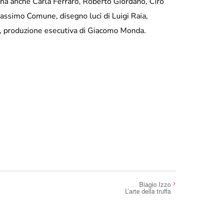
ena anche Carla Ferraro, Roberto Giordano, Ciro
assimo Comune, disegno luci di Luigi Raia,
, produzione esecutiva di Giacomo Monda.
Biagio Izzo
L’arte della truffa